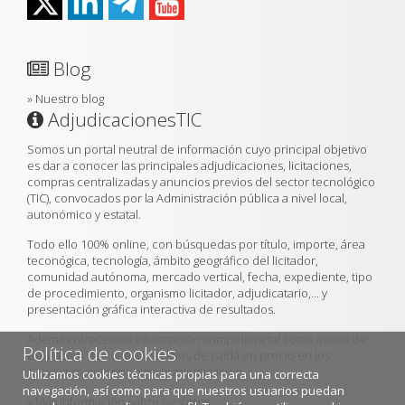
Blog
»
Nuestro blog
AdjudicacionesTIC
Somos un portal neutral de información cuyo principal objetivo
es dar a conocer las principales adjudicaciones, licitaciones,
compras centralizadas y anuncios previos del sector tecnológico
(TIC), convocados por la Administración pública a nivel local,
autonómico y estatal.
Todo ello 100% online, con búsquedas por título, importe, área
teconógica, tecnología, ámbito geográfico del licitador,
comunidad autónoma, mercado vertical, fecha, expediente, tipo
de procedimiento, organismo licitador, adjudicatario,... y
presentación gráfica interactiva de resultados.
Además ofrecemos información competitiva tal como avisos de
Política de cookies
expiración de contratos, ratios de caída en precio en los
proyectos, criterios para la adjudicación...
Utilizamos cookies técnicas propias para una correcta
navegación, así como para que nuestros usuarios puedan
»
Más información sobre nosotros