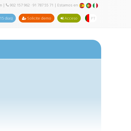
om
|
902 157 962 · 91 787 55 71
| Estamos en
(15 dias)
Solicite demo
Acceso
PT