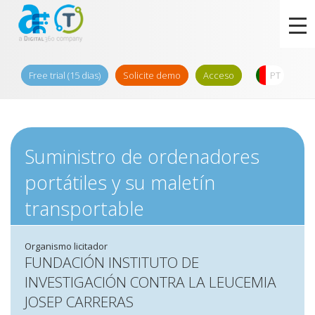
Free trial (15 dias)
Solicite demo
Acceso
PT
Suministro de ordenadores
portátiles y su maletín
transportable
Organismo licitador
FUNDACIÓN INSTITUTO DE
INVESTIGACIÓN CONTRA LA LEUCEMIA
JOSEP CARRERAS