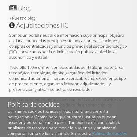
Blog
»
Nuestro blog
AdjudicacionesTIC
Somos un portal neutral de información cuyo principal objetivo
es dar a conocer las principales adjudicaciones, licitaciones,
compras centralizadas y anuncios previos del sector tecnológico
(TIC), convocados por la Administración pública a nivel local,
autonómico y estatal.
Todo ello 100% online, con búsquedas por título, importe, área
teconógica, tecnología, ámbito geográfico del licitador,
comunidad autónoma, mercado vertical, fecha, expediente, tipo
de procedimiento, organismo licitador, adjudicatario,... y
presentación gráfica interactiva de resultados.
Además ofrecemos información competitiva tal como avisos de
Política de cookies
expiración de contratos, ratios de caída en precio en los
proyectos, criterios para la adjudicación...
Utilizamos cookies técnicas propias para una correcta
navegación, así como para que nuestros usuarios puedan
»
Más información sobre nosotros
acceder y personalizar su perfil. También se utilizan cookies
»
Nuestra metodología
analíticas de terceros para medir la audiencia y analizar el
comportamiento de los visitantes. En nuestra
Política de Cookies