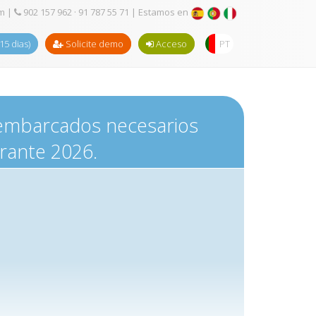
om
|
902 157 962 · 91 787 55 71
| Estamos en
(15 dias)
Solicite demo
Acceso
PT
E embarcados necesarios
urante 2026.