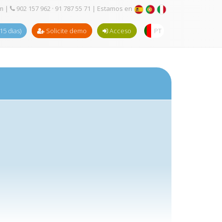
om
|
902 157 962 · 91 787 55 71
| Estamos en
(15 dias)
Solicite demo
Acceso
PT