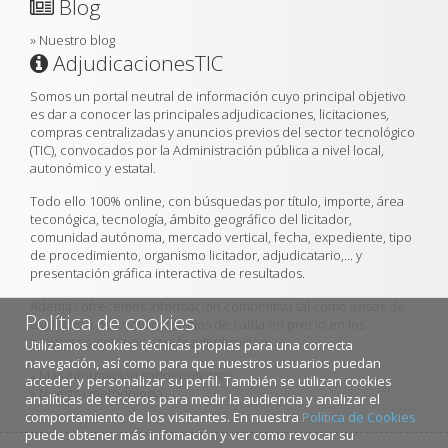
Blog
»
Nuestro blog
AdjudicacionesTIC
Somos un portal neutral de información cuyo principal objetivo
es dar a conocer las principales adjudicaciones, licitaciones,
compras centralizadas y anuncios previos del sector tecnológico
(TIC), convocados por la Administración pública a nivel local,
autonómico y estatal.
Todo ello 100% online, con búsquedas por título, importe, área
teconógica, tecnología, ámbito geográfico del licitador,
comunidad autónoma, mercado vertical, fecha, expediente, tipo
de procedimiento, organismo licitador, adjudicatario,... y
presentación gráfica interactiva de resultados.
Además ofrecemos información competitiva tal como avisos de
Política de cookies
expiración de contratos, ratios de caída en precio en los
proyectos, criterios para la adjudicación...
Utilizamos cookies técnicas propias para una correcta
navegación, así como para que nuestros usuarios puedan
»
Más información sobre nosotros
acceder y personalizar su perfil. También se utilizan cookies
»
Nuestra metodología
analíticas de terceros para medir la audiencia y analizar el
comportamiento de los visitantes. En nuestra
Política de Cookies
puede obtener más infomación y ver como revocar su