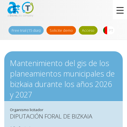
Free trial (15 dias)
Solicite demo
Acceso
PT
Mantenimiento del gis de los
planeamientos municipales de
bizkaia durante los años 2026
y 2027
Organismo licitador
DIPUTACIÓN FORAL DE BIZKAIA