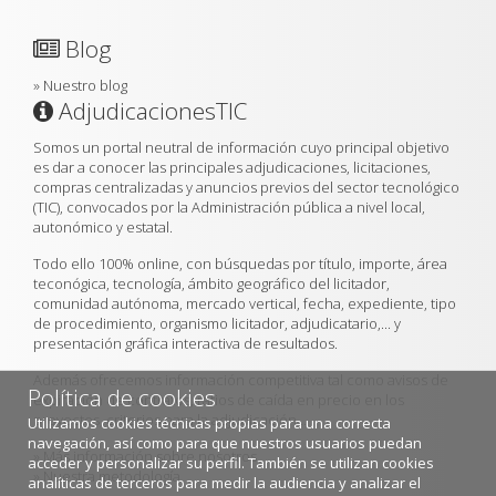
Blog
»
Nuestro blog
AdjudicacionesTIC
Somos un portal neutral de información cuyo principal objetivo
es dar a conocer las principales adjudicaciones, licitaciones,
compras centralizadas y anuncios previos del sector tecnológico
(TIC), convocados por la Administración pública a nivel local,
autonómico y estatal.
Todo ello 100% online, con búsquedas por título, importe, área
teconógica, tecnología, ámbito geográfico del licitador,
comunidad autónoma, mercado vertical, fecha, expediente, tipo
de procedimiento, organismo licitador, adjudicatario,... y
presentación gráfica interactiva de resultados.
Además ofrecemos información competitiva tal como avisos de
Política de cookies
expiración de contratos, ratios de caída en precio en los
proyectos, criterios para la adjudicación...
Utilizamos cookies técnicas propias para una correcta
navegación, así como para que nuestros usuarios puedan
»
Más información sobre nosotros
acceder y personalizar su perfil. También se utilizan cookies
»
Nuestra metodología
analíticas de terceros para medir la audiencia y analizar el