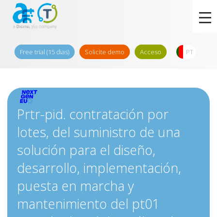
Free trial (15 dias)
Solicite demo
Acceso
PT
Prtr-pid. contratación por
lotes, del suministro de una
solución para el diseño,
desarrollo, implementación,
puesta en marcha y
mantenimiento del pt01