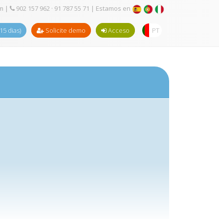
om
|
902 157 962 · 91 787 55 71
| Estamos en
(15 dias)
Solicite demo
Acceso
PT