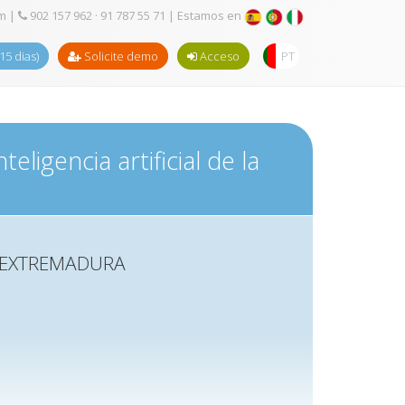
om
|
902 157 962 · 91 787 55 71
| Estamos en
(15 dias)
Solicite demo
Acceso
PT
ligencia artificial de la
E EXTREMADURA