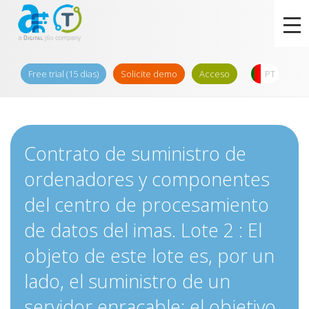
Free trial (15 dias)
Solicite demo
Acceso
PT
Contrato de suministro de
ordenadores y componentes
del centro de procesamiento
de datos del imas. Lote 2 : El
objeto de este lote es, por un
lado, el suministro de un
servidor enracable; el objetivo