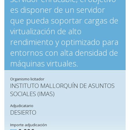
es disponer de un servidor
que pueda soportar cargas de
virtualización de alto
rendimiento y optimizado para
entornos con alta densidad de
máquinas virtuales.
Organismo licitador
INSTITUTO MALLORQUÍN DE ASUNTOS
SOCIALES (IMAS)
Adjudicatario
DESIERTO
Importe adjudicación