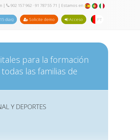
om
|
902 157 962 · 91 787 55 71
| Estamos en
(15 dias)
Solicite demo
Acceso
PT
itales para la formación
 todas las familias de
NAL Y DEPORTES