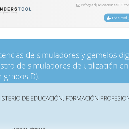
info@adjudicacionesTIC.c
Free trial 
icencias de simuladores y gemelos dig
istro de simuladores de utilización en
 grados D).
ISTERIO DE EDUCACIÓN, FORMACIÓN PROFESIO