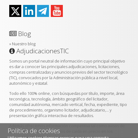
Blog
»
Nuestro blog
AdjudicacionesTIC
Somos un portal neutral de información cuyo principal objetivo
es dar a conocer las principales adjudicaciones, licitaciones,
compras centralizadas y anuncios previos del sector tecnológico
(TIC), convocados por la Administración pública a nivel local,
autonómico y estatal.
Todo ello 100% online, con búsquedas por título, importe, área
teconógica, tecnología, ámbito geográfico del licitador,
comunidad autónoma, mercado vertical, fecha, expediente, tipo
de procedimiento, organismo licitador, adjudicatario,... y
presentación gráfica interactiva de resultados.
Además ofrecemos información competitiva tal como avisos de
Política de cookies
expiración de contratos, ratios de caída en precio en los
proyectos, criterios para la adjudicación...
Utilizamos cookies técnicas propias para una correcta