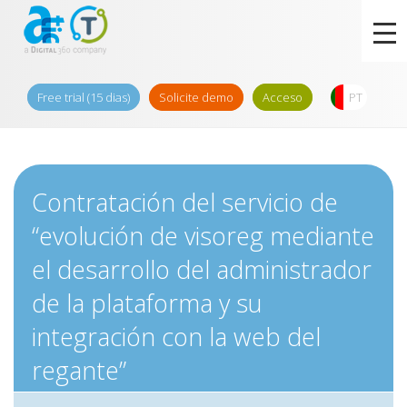
Free trial (15 dias)
Solicite demo
Acceso
PT
Contratación del servicio de
“evolución de visoreg mediante
el desarrollo del administrador
de la plataforma y su
integración con la web del
regante”